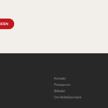
SIDEN
Kontakt
Presserum
Billeder
Om SkillsDenmark