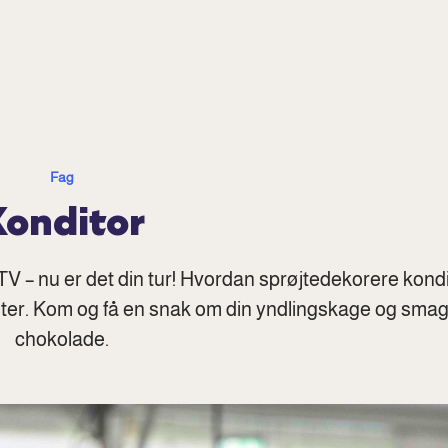
Fag
Konditor
TV – nu er det din tur! Hvordan sprøjtedekorere kond
nster. Kom og få en snak om din yndlingskage og sma
chokolade.