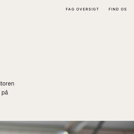
FAG OVERSIGT
FIND OS
itoren
g på